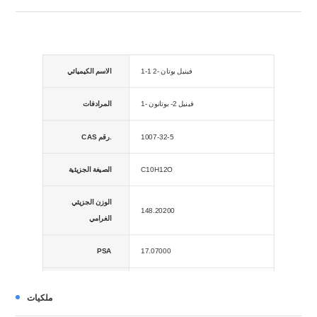
1-فينيل بوتان -2 1
الاسم الكيميائي
1- فينيل 2- بوتانون
المرادفات
1007-32-5
CAS رقم.
C10H12O
الصيغة الجزيئية
الوزن الجزيئي
148.20200
الغرامي
PSA
17.07000
2.20820
تسجيل الدخول
ملكيات