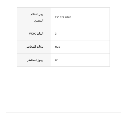
رمز النظام
2914399090
المنسق
3
WGK ألمانيا
R22
بيانات المخاطر
Xn
رموز المخاطر