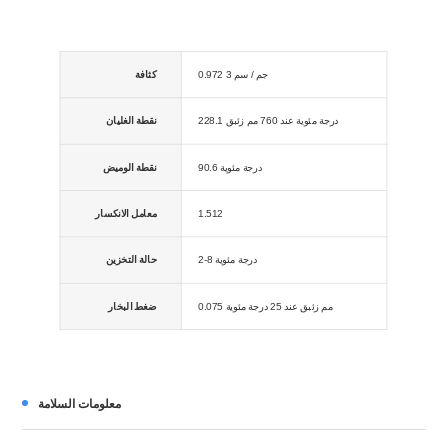
0.972 جم / سم 3
كثافة
228.1 درجة مئوية عند 760 مم زئبق
نقطة الغليان
90.6 درجة مئوية
نقطة الوميض
1.512
معامل الانكسار
2-8 درجة مئوية
حالة التخزين
0.075 مم زئبق عند 25 درجة مئوية
ضغط البخار
معلومات السلامة