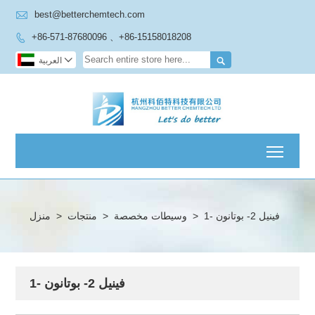

best@betterchemtech.com
+86-571-87680096 、+86-15158018208



العربية
Toggl
1- فينيل 2- بوتانون
>
وسيطات مخصصة
>
منتجات
>
منزل
1- فينيل 2- بوتانون