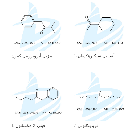
1-أسيتيل سيكلوهكسان
بنزيل أيزوبروبيل كيتون
7-تريديكانوني
1-فيني-2-هكسانون