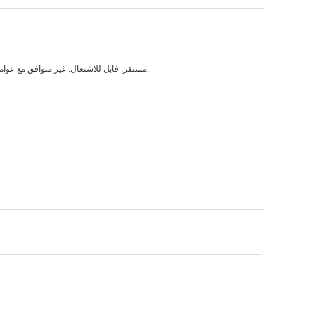
مستقر. قابل للاشتعال. غير متوافق مع عوامل مؤكسدة قوية ، قواعد قوية ، عوامل اختزال قوية.