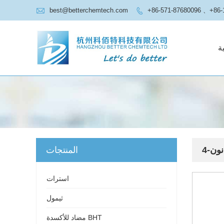

best@betterchemtech.com
+86-571-87680096 、+86-

ة
انون
المنتجات
استرات
ثيمول
مضاد للأكسدة BHT