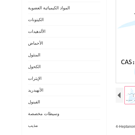
المواد الكيميائية العضوية
الكيتونات
الألدهيدات
الأحماض
المنثول
الكحول
الإيثرات
الأنهيدريد
الفينول
وسيطات مخصصة
مذيب