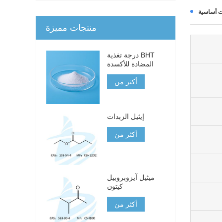
ت أساسية
منتجات مميزة
درجة تغذية BHT
المضادة للأكسدة
أكثر من
إيثيل الزبدات
أكثر من
ميثيل آيزوبروبيل
كيتون
أكثر من