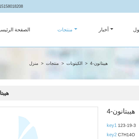
15158018208
ول
أخبار
منتجات
الصفحة الرئيسي
4-هيبتانون
>
الكيتونات
>
منتجات
>
منزل
4-هيبت
4-هيبتانون
key1
123-19-3
key2
C7H14O