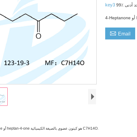
key3
9 حد أدنى

Email
4-Heptanone أو heptan-4-one هو كيتون عضوي بالصيغة الكيميائية C7H14O.