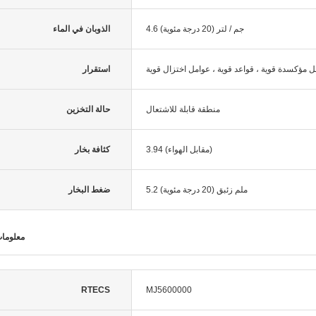
4.6 جم / لتر (20 درجة مئوية)
الذوبان في الماء
استقرار
منطقة قابلة للاشتعال
حالة التخزين
3.94 (مقابل الهواء)
كثافة بخار
5.2 ملم زئبق (20 درجة مئوية)
ضغط البخار
معلومات
RTECS
MJ5600000