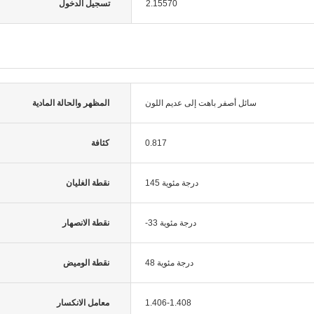
2.15570
تسجيل الدخول
سائل أصفر باهت إلى عديم اللون
المظهر والحالة المادية
0.817
كثافة
145 درجة مئوية
نقطة الغليان
-33 درجة مئوية
نقطة الانصهار
48 درجة مئوية
نقطة الوميض
1.406-1.408
معامل الانكسار