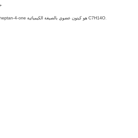
9٪
4-Heptanone أو heptan-4-one هو كيتون عضوي بالصيغة الكيميائية C7H14O.