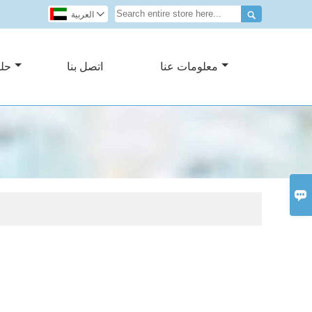


العربية
معلومات عنا
اتصل بنا
حل
