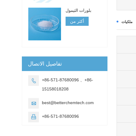
بلورات الثيمول
أكثر من
ملكيات
تفاصيل الاتصال
+86-571-87680096 、+86-

15158018208
best@betterchemtech.com

+86-571-87680096
